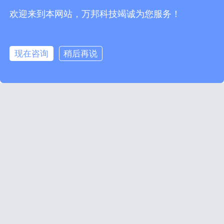
关于万邦
API文档
热线电话：
400-004-0790
欢迎来到本网站，万邦科技竭诚为您服务！
联系我们
调用示例
客服电话：
+86 19970108113
数据定制
测试工具
客服QQ：
3142401606
新闻动态
SDK下载
E-mail:
service@onebound.cn
在线沟通
现在咨询
稍后再说
万邦科技企业微信
沟通更放心更安全
跨境电商平台接口提供商 数据采集公司 数据接口定制服务 企业级数据服
务商
备案号：赣ICP备13008243号-1
版权所有：新余市万邦科技有限公司
工商网监电
中国互联网
子标识
举报中心