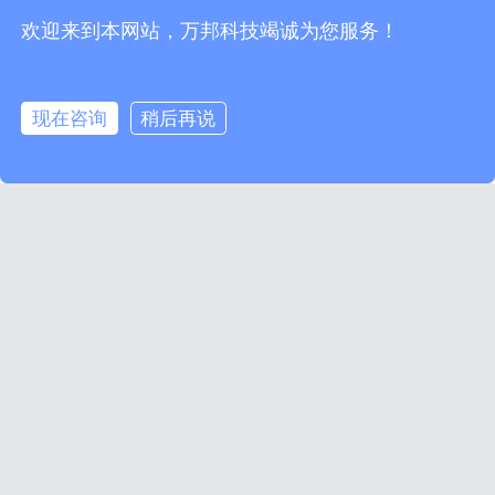
关于万邦
API文档
热线电话：
400-004-0790
欢迎来到本网站，万邦科技竭诚为您服务！
联系我们
调用示例
客服电话：
+86 19970108113
数据定制
测试工具
客服QQ：
3142401606
新闻动态
SDK下载
E-mail:
service@onebound.cn
在线沟通
现在咨询
稍后再说
万邦科技企业微信
沟通更放心更安全
跨境电商平台接口提供商 数据采集公司 数据接口定制服务 企业级数据服
务商
备案号：赣ICP备13008243号-1
版权所有：新余市万邦科技有限公司
工商网监电
中国互联网
子标识
举报中心