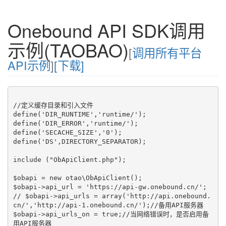
Onebound API SDK调用
示例(TAOBAO)
[
调用所有平台
API示例
]
[下载]
//定义缓存目录和引入文件

define('DIR_RUNTIME','runtime/');

define('DIR_ERROR','runtime/');

define('SECACHE_SIZE','0');

define('DS',DIRECTORY_SEPARATOR);

include ("ObApiClient.php");

$obapi = new otao\ObApiClient();

$obapi->api_url = 'https://api-gw.onebound.cn/';

// $obapi->api_urls = array('http://api.onebound.
cn/','http://api-1.onebound.cn/');//备用API服务器

$obapi->api_urls_on = true;//当网络错误时，是否启用备
用API服务器
