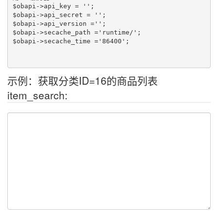
$obapi->api_key = '';

$obapi->api_secret = '';

$obapi->api_version ='';

$obapi->secache_path ='runtime/';

$obapi->secache_time ='86400';

示例：获取分类ID=16的商品列表
item_search: