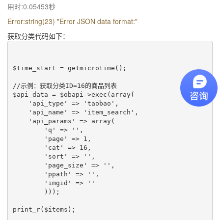
用时:0.05453秒
Error:string(23) "Error JSON data format:"
获取分类代码如下：
$time_start = getmicrotime();

//示例：获取分类ID=16的商品列表

$api_data = $obapi->exec(array(

    'api_type' => 'taobao', 

    'api_name' => 'item_search', 

    'api_params' => array(

        'q' => '', 

        'page' => 1, 

        'cat' => 16,

        'sort' => '', 

        'page_size' => '', 

        'ppath' => '', 

        'imgid' => ''

        )));

print_r($items);
